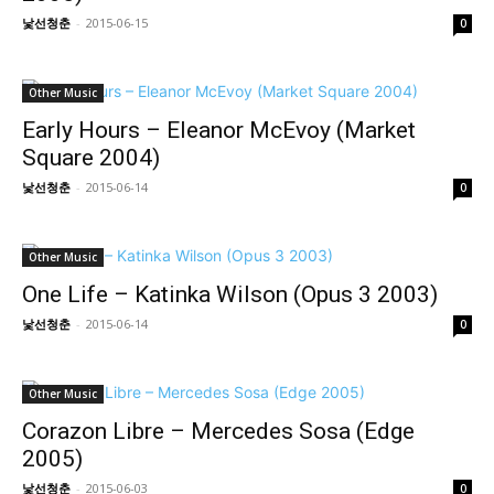
낯선청춘
-
2015-06-15
0
Other Music
Early Hours – Eleanor McEvoy (Market
Square 2004)
낯선청춘
-
2015-06-14
0
Other Music
One Life – Katinka Wilson (Opus 3 2003)
낯선청춘
-
2015-06-14
0
Other Music
Corazon Libre – Mercedes Sosa (Edge
2005)
낯선청춘
-
2015-06-03
0