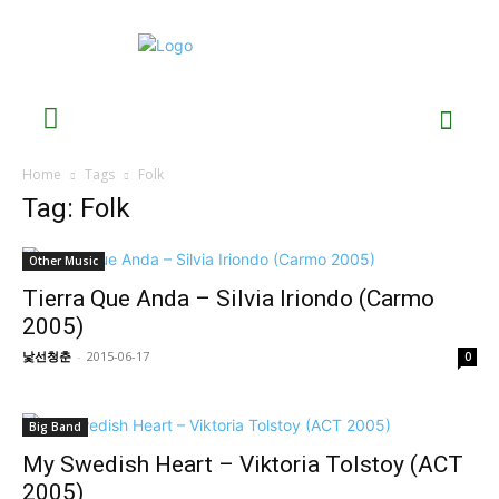
Home
Tags
Folk
Tag: Folk
Other Music
Tierra Que Anda – Silvia Iriondo (Carmo
2005)
낯선청춘
-
2015-06-17
0
Big Band
My Swedish Heart – Viktoria Tolstoy (ACT
2005)