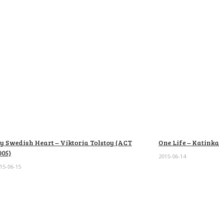
y Swedish Heart – Viktoria Tolstoy (ACT
One Life – Katinka
005)
2015-06-14
15-06-15