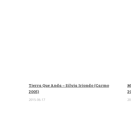
Tierra Que Anda – Silvia Iriondo (Carmo
M
2005)
2
2015-06-17
20