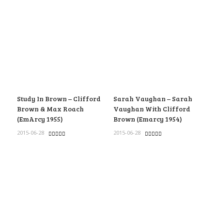
Study In Brown – Clifford
Sarah Vaughan – Sarah
Brown & Max Roach
Vaughan With Clifford
(EmArcy 1955)
Brown (Emarcy 1954)
2015-06-28
2015-06-28