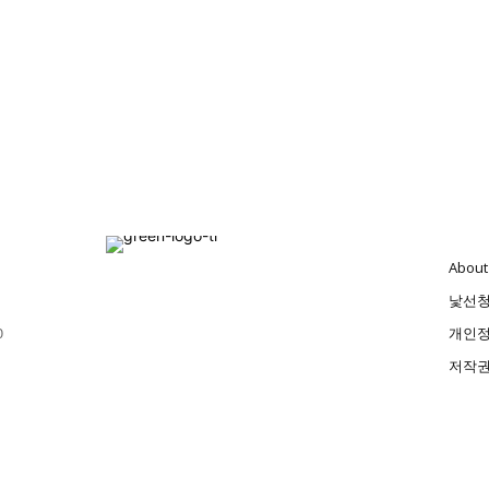
About
낯선
0
개인정
저작권