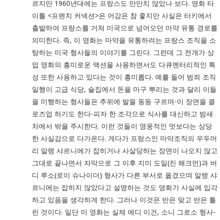
르지만 1960년대에는 프랑스도 만만치 않았나 보다. 영화 타
이틀 <프렌치 커넥션>은 어감은 참 좋지만 사실은 터키에서
출발하여 프랑스를 거쳐 미국으로 넘어오던 마약 유통 경로를
의미한다. 즉, 이 영화는 마약을 유통하려는 프랑스 조직을 소
탕하는 미국 형사들의 이야기를 그린다. 그런데 그 전개가 상
업 영화의 흥미로운 액션을 사용하면서도 다큐멘터리적인 특
성 또한 사용하고 있다는 것이 흥미롭다. 예를 들어 범죄 조직
일행이 고급 식당, 술집에서 돈을 마구 뿌리는 것과 달리 이들
을 미행하는 형사들은 추위에 발을 동동 구르며-이 장면을 클
로즈업 하기도 한다-피자 한 조각으로 식사를 대신하고 밤새
차에서 밖을 주시한다. 이런 것들이 영웅적인 멋보다는 상당
한 사실감으로 다가온다. 게다가 프랑스인 마약조직의 우두머
리 알랭 샤르니에가 잡히거나 사살당하는 장면이 나오지 않고
그대로 끝나면서 자막으로 그 이후 지미 도일(진 해크먼)과 버
디 루소(로이 슈나이더) 형사가 다른 부서로 옮겼으며 알랭 샤
르니에는 잡히지 않았다고 설명하는 것도 영화가 사실에 입각
하고 있음을 생각하게 한다. 그러나 이것은 반은 맞고 반은 틀
린 것이다. 일단 이 영화는 실제 에디 이건, 소니 그로소 형사-