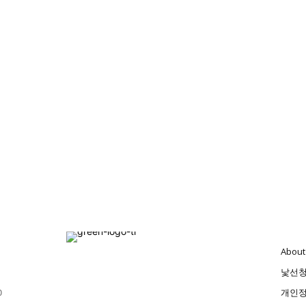
About
낯선
0
개인정