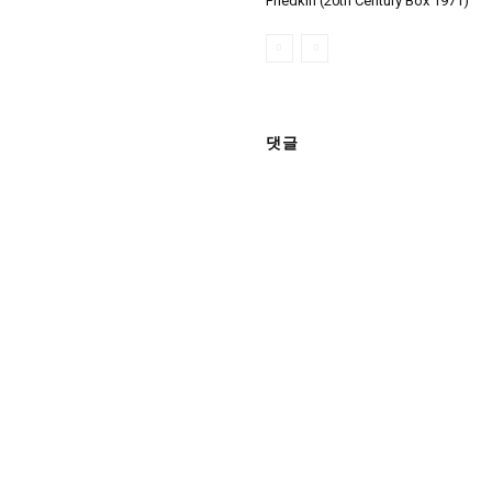
Friedkin (20th Century Box 1971)
댓글