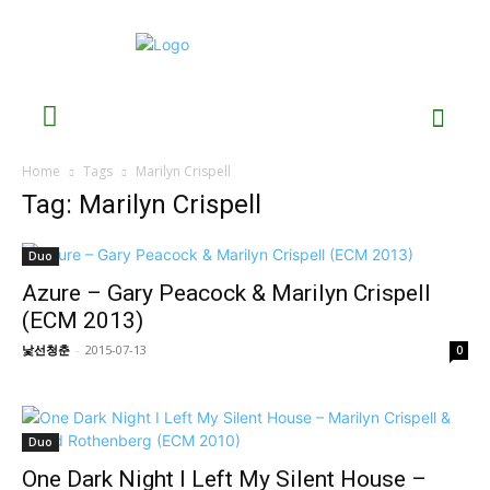
Home
Tags
Marilyn Crispell
Tag: Marilyn Crispell
Duo
Azure – Gary Peacock & Marilyn Crispell
(ECM 2013)
낯선청춘
-
2015-07-13
0
Duo
One Dark Night I Left My Silent House –