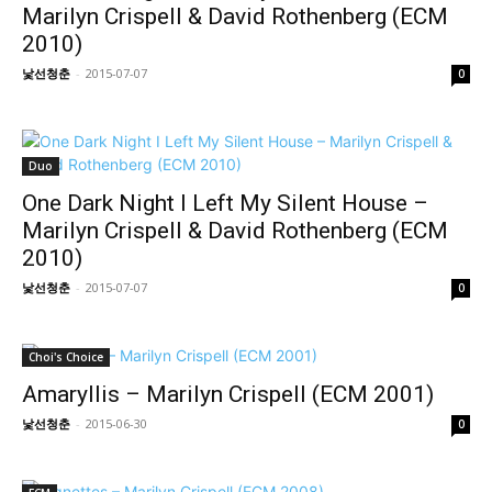
Marilyn Crispell & David Rothenberg (ECM
2010)
낯선청춘
-
2015-07-07
0
Duo
One Dark Night I Left My Silent House –
Marilyn Crispell & David Rothenberg (ECM
2010)
낯선청춘
-
2015-07-07
0
Choi's Choice
Amaryllis – Marilyn Crispell (ECM 2001)
낯선청춘
-
2015-06-30
0