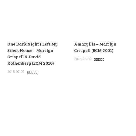
One Dark Night I Left My
Amaryllis – Marilyn
Silent House – Marilyn
Crispell (ECM 2001)
Crispell & David
2015-06-30
Rothenberg (ECM 2010)
2015-07-07