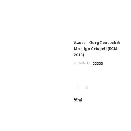
Azure – Gary Peacock &
Marilyn Crispell (ECM
2013)
2015-07-13
댓글