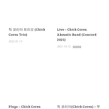
칙 코리아 트리오 (Chick
Live – Chick Corea
Corea Trio)
Akoustic Band (Concord
2021)
2022-01-13
2021-10-12
Plays – Chick Corea
칙 코리아(Chick Corea) – 무