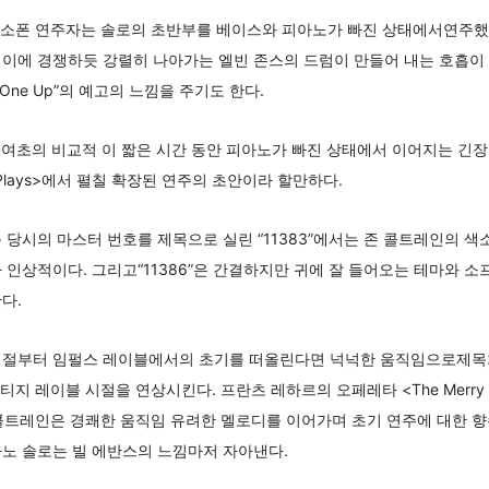
”에서도 색소폰 연주자는 솔로의 초반부를 베이스와 피아노가 빠진 상태에서연주
이에 경쟁하듯 강렬히 나아가는 엘빈 존스의 드럼이 만들어 내는 호흡이 
, One Up”의 예고의 느낌을 주기도 한다.
3분 30여초의 비교적 이 짧은 시간 동안 피아노가 빠진 상태에서 이어지는 긴
rtet Plays>에서 펼칠 확장된 연주의 초안이라 할만하다.
 당시의 마스터 번호를 제목으로 실린 “11383”에서는 존 콜트레인의 
 인상적이다. 그리고“11386”은 간결하지만 귀에 잘 들어오는 테마와 소
한다.
시절부터 임펄스 레이블에서의 초기를 떠올린다면 넉넉한 움직임으로제목처럼
스티지 레이블 시절을 연상시킨다. 프란츠 레하르의 오페레타 <The Merry
. 존 콜트레인은 경쾌한 움직임 유려한 멜로디를 이어가며 초기 연주에 대한 
노 솔로는 빌 에반스의 느낌마저 자아낸다.