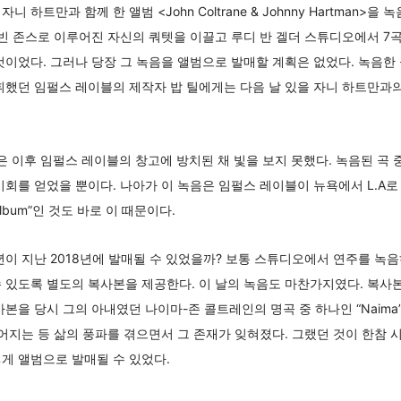
자니 하트만과 함께 한 앨범 <John Coltrane & Johnny Hartman>
엘빈 존스로 이루어진 자신의 쿼텟을 이끌고 루디 반 겔더 스튜디오에서 7
것이었다. 그러나 당장 그 녹음을 앨범으로 발매할 계획은 없었다. 녹음한 
휘했던 임펄스 레이블의 제작자 밥 틸에게는 다음 날 있을 자니 하트만과
 이후 임펄스 레이블의 창고에 방치된 채 빛을 보지 못했다. 녹음된 곡 중 “
기회를 얻었을 뿐이다. 나아가 이 녹음은 임펄스 레이블이 뉴욕에서 L.A
Album”인 것도 바로 이 때문이다.
년이 지난 2018년에 발매될 수 있었을까? 보통 스튜디오에서 연주를 
 있도록 별도의 복사본을 제공한다. 이 날의 녹음도 마찬가지였다. 복사
본을 당시 그의 아내였던 나이마-존 콜트레인의 명곡 중 하나인 “Naima
어지는 등 삶의 풍파를 겪으면서 그 존재가 잊혀졌다. 그랬던 것이 한참 시
게 앨범으로 발매될 수 있었다.