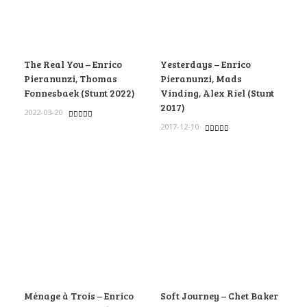
The Real You – Enrico
Yesterdays – Enrico
Pieranunzi, Thomas
Pieranunzi, Mads
Fonnesbaek (Stunt 2022)
Vinding, Alex Riel (Stunt
2017)
2022-03-20
2017-12-10
Ménage à Trois – Enrico
Soft Journey – Chet Baker