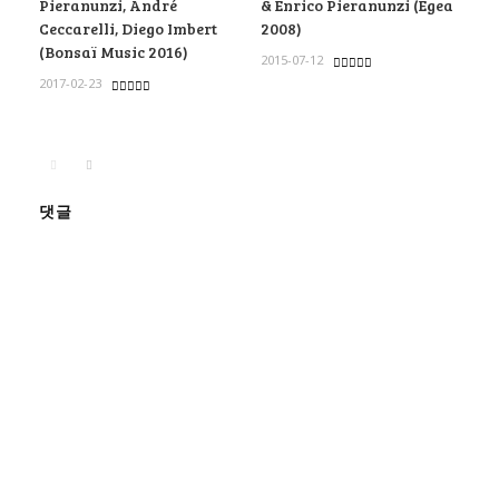
Pieranunzi, André
& Enrico Pieranunzi (Egea
Ceccarelli, Diego Imbert
2008)
(Bonsaï Music 2016)
2015-07-12
2017-02-23
댓글