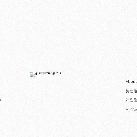
About
낯선
0
개인정
저작권