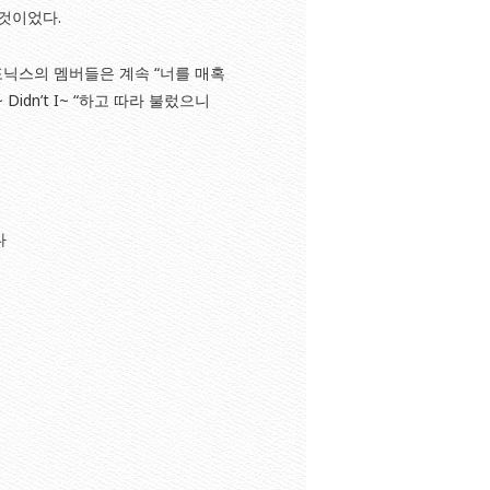
것이었다.
다. 델포닉스의 멤버들은 계속 “너를 매혹
idn’t I~ “하고 따라 불렀으니
다