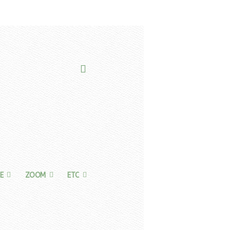
E
ZOOM
ETC