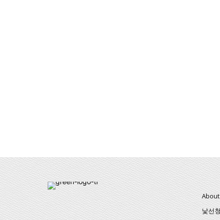
About
낯선