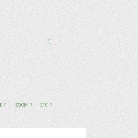
E
ZOOM
ETC