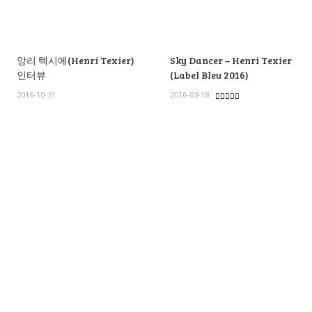
앙리 텍시에(Henri Texier)
Sky Dancer – Henri Texier
인터뷰
(Label Bleu 2016)
2016-10-31
2016-03-18