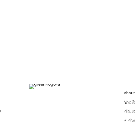
About
낯선
0
개인정
저작권