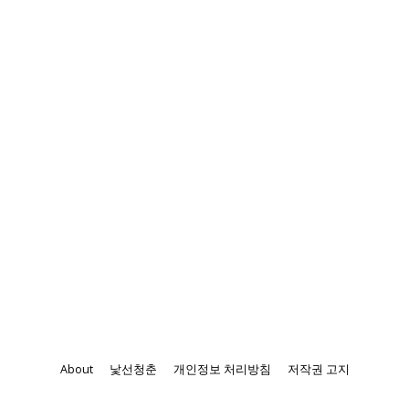
About
낯선청춘
개인정보 처리방침
저작권 고지