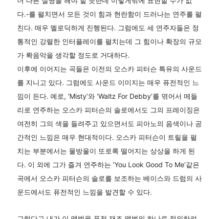
더 다른 설명을 해야 할 듯한데 이렇게밖에 표현할 수가 없
다.-를 펼치면서 모든 것이 힘과 현란함이 드러나는 연주를 펼
친다. 매우 멜로딕하게 진행된다. 그럼에도 세 연주자들은 정
통적인 강렬한 인터플레이를 펼치는데 그 힘이나 확장의 규모
가 롹음악을 생각할 정도로 거대하다.
이후에 이어지는 곡들은 이전의 오스카 피터슨 특유의 사운드
를 지니고 있다. 그럼에도 사운드 이미지는 매우 퓨전적인 느
낌이 든다. 예로, ‘Misty’와 ‘Waltz For Debby’를 엮어서 메들
리로 연주하는 오스카 피터슨의 솔로에서도 그의 프레이징은
여전히 그의 색을 들려주고 있으면서도 피아노의 음색이나 공
간적인 느낌은 매우 현대적이다. 오스카 피터슨이 트릴을 펼
치는 부분에서는 물방울이 또로록 떨어지는 상상을 하게 된
다. 이 외에 그가 즐겨 연주하는 ‘You Look Good To Me’같은
곡에서 오스카 피터슨의 솔로를 보조하는 베이스와 드럼의 사
운드에서도 퓨전적인 느낌을 발견할 수 있다.
그렇다고 내가 이 앨범을 퓨전 재즈 앨범의 하나로 정의하려