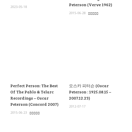
Peterson (Verve 1962)
2023-05-18
2015-06-28
Perfect Person: The Best
오스카 피터슨 (Oscar
Of The Pablo & Telarc
Peterson : 1925.08.15 –
Recordings – Oscar
2007.12.23)
Peterson (Concord 2007)
2012-07-17
2015-06-23