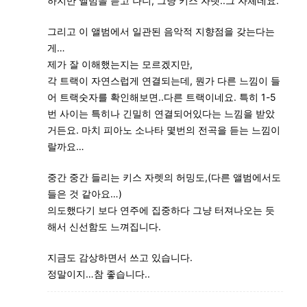
하지만 앨범을 듣고 나니, 그냥 키스 자렛..그 자체네요.
그리고 이 앨범에서 일관된 음악적 지향점을 갖는다는
게…
제가 잘 이해했는지는 모르겠지만,
각 트랙이 자연스럽게 연결되는데, 뭔가 다른 느낌이 들
어 트랙숫자를 확인해보면..다른 트랙이네요. 특히 1-5
번 사이는 특히나 긴밀히 연결되어있다는 느낌을 받았
거든요. 마치 피아노 소나타 몇번의 전곡을 듣는 느낌이
랄까요…
중간 중간 들리는 키스 자렛의 허밍도,(다른 앨범에서도
들은 것 같아요…)
의도했다기 보다 연주에 집중하다 그냥 터져나오는 듯
해서 신선함도 느껴집니다.
지금도 감상하면서 쓰고 있습니다.
정말이지…참 좋습니다..