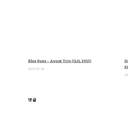
Blue Suns – Avant Trio (ILIL 2015)
D
S
2015-07-20
20
댓글