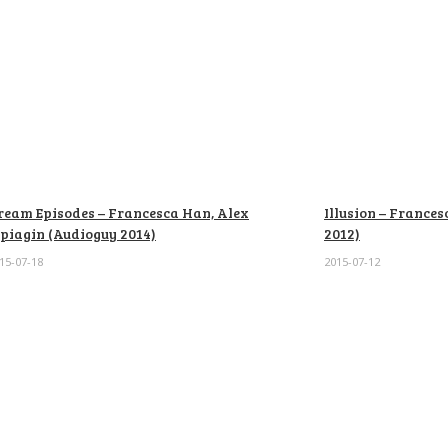
ream Episodes – Francesca Han, Alex
Illusion – Franc
ipiagin (Audioguy 2014)
2012)
15-07-18
2015-07-12