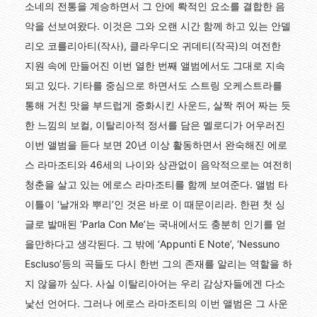
소네의 전통을 계승하면서 그 안에 롹적인 요소를 결합한 음
악을 선보여왔다. 이것은 그와 오랜 시간 함께 하고 있는 안델
리오 코를리아티(작사), 클라우디오 귀데티(작곡)의 여전한
지원 속에 만들어진 이번 열한 번째 앨범에서도 그대로 지속
되고 있다. 기타를 중심으로 하면서도 스트링 오케스트라를
통해 거친 맛을 부드럽게 중화시킨 사운드, 살짝 쥐어 짜는 듯
한 느낌의 보컬, 이탈리아적 정서를 담은 멜로디가 어우러진
이번 앨범을 듣다 보면 20년 이상 활동하면서 완숙해진 에로
스 라마조티와 46세의 나이와 상관없이 음악적으로는 여전히
청춘을 살고 있는 에로스 라마조티를 함께 보여준다. 앨범 타
이틀이 ‘날개와 뿌리’인 것은 바로 이 때문이리라. 한편 첫 싱
글로 발매된 ‘Parla Con Me’는 국내에서도 충분히 인기를 얻
을만하다고 생각된다. 그 밖에 ‘Appunti E Note’, ‘Nessuno
Escluso’등의 곡들도 다시 한번 그의 존재를 알리는 역할을 하
지 않을까 싶다. 사실 이탈리아어는 우리 감상자들에겐 다소
낯선 언어다. 그러나 에로스 라마조티의 이번 앨범은 그 사운