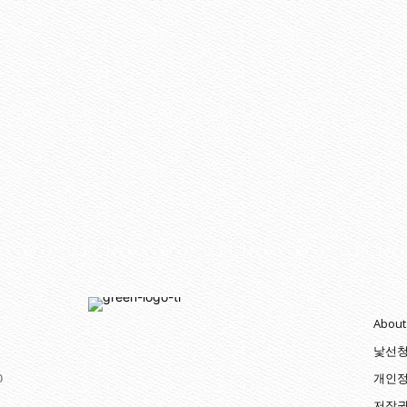
About
낯선
0
개인정
저작권