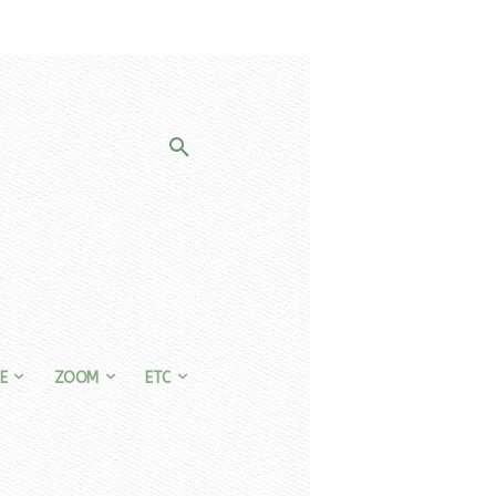
E
ZOOM
ETC