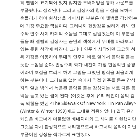
히 앨범에 표기되어 있지 않지만 오버더빙을 통해 사운드를
부풀렸다고 생각된다. 그리고 감상자의 청음 지점을 묘하게
흔들리게 하여 환상성을 가미시킨 부분은 이 앨범을 감상하는
데 가장 주요한 핵심이다. 그러니까 현장감을 살리기 위해 연
주와 연주 사이 카페의 소음을 그대로 삽입했는데 이 부분을
들을 때 앨범의 감상자는 공연의 객석에서 무대를 바라보고
있는 듯한 착각에 빠진다. 그러나 연주가 시작되면 교묘히 청
취 지점은 이동하여 무대의 연주자 바로 옆에서 음악을 듣는
듯한 느낌을 준다. 인상주의 화가 세잔이 가장 현실적인 풍경
이라며 초점을 흐리게 하여 그림을 그렸던 방식을 떠올리게
하는 부분이다. 그러므로 앨범 속에서 직접 연주를 듣는 감상
자와 앨범 밖에서 녹음된 음악을 듣는 감상자는 서로 다른 음
악을 듣고 있는 셈이 된다. (이것은 후에 유리 케인이 음악 감
독 역할을 했던 <The Sidewalk Of New York: Tin Pan Alley>
(Winter & Winter 1999)에도 그대로 적용되었다.) 결국 유리
케인은 바그너가 머물렀던 베네치아와 그 시대를 재현했지만
그것을 다시 환상적으로 처리함으로써 바그너의 음악이 지닌
부풀어진 상상을 색다르게 표현했다.