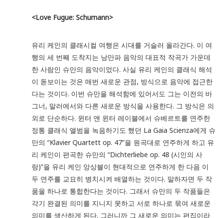
<Love Fugue: Schumann>
유리 케인의 클래시컬 여행은 시대를 거슬러 올라간다. 이 여
행의 세 번째 도착지는 낭만파 음악의 대표적 작곡가 가운데
한 사람인 슈만의 음악이었다. 사실 유리 케인의 클래식 해석
이 돋보이는 것은 매번 새로운 관점, 방식으로 음악에 접근한
다는 것이다. 이번 슈만을 해석함에 있어서도 그는 이전의 바
그너, 말러에서와 다른 새로운 방식을 사용한다. 그 방식은 의
외로 단순하다. 윈터 앤 윈터 레이블에서 슈베르트를 연주한
정통 클래식 앨범을 녹음하기도 했던 La Gaia Scienza에게 슈
만의 “Klavier Quartett op. 47”을 원곡대로 연주하게 하고 유
리 케인이 편곡한 슈만의 “Dichterliebe op. 48 (시인의 사
랑)”을 유리 케인 앙상블이 현대적으로 연주하게 한 다음 이
두 연주를 교묘히 병치시켜 배열하는 것이다. 말하자면 두 작
품을 하나로 통합한다는 것이다. 그래서 슈만의 두 작품들은
각기 완결된 의미를 지니지 못하고 서로 하나로 묶여 새로운
의미를 생산하게 된다. 그러니까 그 새로운 의미는 편집이라