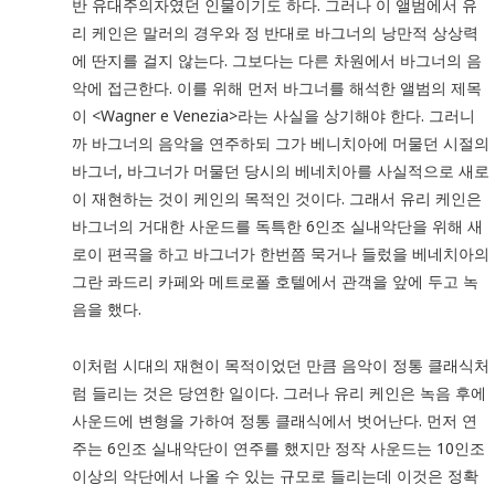
반 유대주의자였던 인물이기도 하다. 그러나 이 앨범에서 유
리 케인은 말러의 경우와 정 반대로 바그너의 낭만적 상상력
에 딴지를 걸지 않는다. 그보다는 다른 차원에서 바그너의 음
악에 접근한다. 이를 위해 먼저 바그너를 해석한 앨범의 제목
이 <Wagner e Venezia>라는 사실을 상기해야 한다. 그러니
까 바그너의 음악을 연주하되 그가 베니치아에 머물던 시절의
바그너, 바그너가 머물던 당시의 베네치아를 사실적으로 새로
이 재현하는 것이 케인의 목적인 것이다. 그래서 유리 케인은
바그너의 거대한 사운드를 독특한 6인조 실내악단을 위해 새
로이 편곡을 하고 바그너가 한번쯤 묵거나 들렀을 베네치아의
그란 콰드리 카페와 메트로폴 호텔에서 관객을 앞에 두고 녹
음을 했다.
이처럼 시대의 재현이 목적이었던 만큼 음악이 정통 클래식처
럼 들리는 것은 당연한 일이다. 그러나 유리 케인은 녹음 후에
사운드에 변형을 가하여 정통 클래식에서 벗어난다. 먼저 연
주는 6인조 실내악단이 연주를 했지만 정작 사운드는 10인조
이상의 악단에서 나올 수 있는 규모로 들리는데 이것은 정확