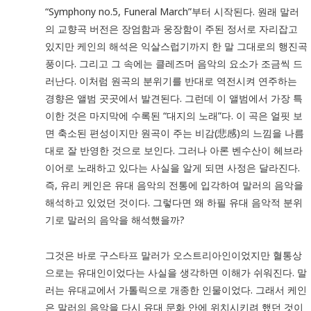
“Symphony no.5, Funeral March”부터 시작된다. 원래 말러
의 교향곡 버전은 장엄함과 웅장함이 주된 정서로 자리잡고
있지만 케인의 해석은 익살스럽기까지 한 말 그대로의 행진곡
풍이다. 그리고 그 속에는 클레즈머 음악의 요소가 조금씩 드
러난다. 이처럼 원곡의 분위기를 반대로 역전시켜 연주하는
경향은 앨범 곳곳에서 발견된다. 그런데 이 앨범에서 가장 특
이한 것은 마지막에 수록된 “대지의 노래”다. 이 곡은 얼핏 보
면 축소된 편성이지만 원곡이 주는 비감(悲感)의 느낌을 나름
대로 잘 반영한 것으로 보인다. 그러나 아론 벤수산이 헤브라
이어로 노래하고 있다는 사실을 알게 되면 사정은 달라진다.
즉, 유리 케인은 유대 음악의 전통에 입각하여 말러의 음악을
해석하고 있었던 것이다. 그렇다면 왜 하필 유대 음악적 분위
기로 말러의 음악을 해석했을까?
그것은 바로 구스타프 말러가 오스트리아인이었지만 혈통상
으로는 유대인이었다는 사실을 생각하면 이해가 쉬워진다. 말
러는 유대교에서 가톨릭으로 개종한 인물이었다. 그래서 케인
은 말러의 음악을 다시 유대 문화 안에 위치시키려 했던 것이