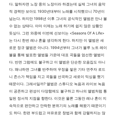
다. 말하자면 노장 중의 노장이라 하겠는데 실제 그녀의 음악
적 경력만 보아도 1930년대부터 노래를 시작했으니 70년이
넘는다. 하지만 1998년 이후 그녀의 공식적인 앨범은 만나 볼
수 없는 상태다. 아마 이제는 노래 하기에 쉽지 않은 상황인
듯싶다. 그런 와중에 이번에 선보이는 <Seasons Of A Life>
는 다시 한번 레나 혼을 생각하게 한다. 하지만 이 앨범은 새
로운 정규 앨범은 아니다. 1994년부터 그녀가 블루 노트 레이
블을 통해 발표한 앨범들 가운데 대표 곡들을 엄선한 앨범이
다. 반면 그럼에도 불구하고 이 앨범은 단순한 모음집도 아니
다. 왜냐하면 그녀를 반주하며 우정을 쌓은 기타 연주자 로드
니 존스가 책임을 지고 곡들을 선곡하고 새로이 믹싱을 했기
때문이다. 그래서일까? 앨범은 스튜디오 녹음과 라이브 녹음
이 공존하고 편성이 다양함에도 불구하고 하나의 앨범처럼 통
일된 정서적 지점을 향한다. 이것은 물론 그동안 레나 혼이 지
속적으로 편안하고 안락한 분위기의 노래를 해왔기 때문이기
도 하다. 한편 부드럽고 여유로운 창법과 함께 강렬하지는 않