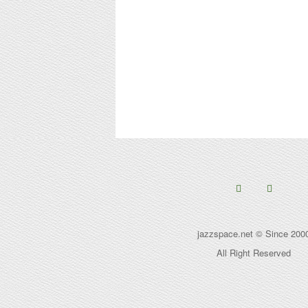
jazzspace.net © Since 200
All Right Reserved