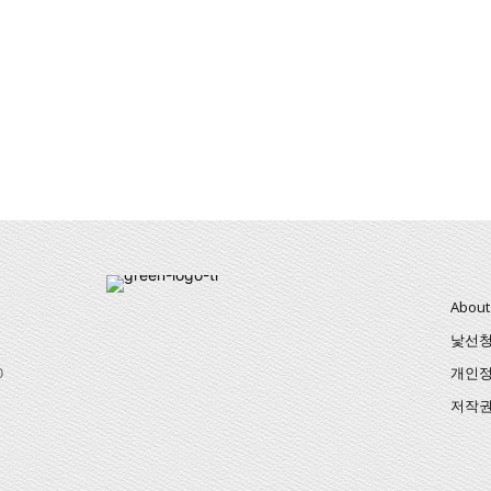
About
낯선
0
개인정
저작권