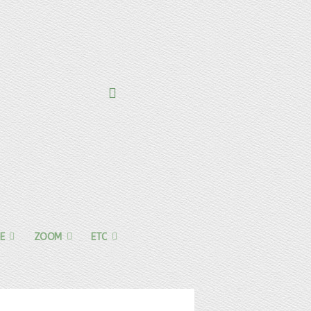
E
ZOOM
ETC