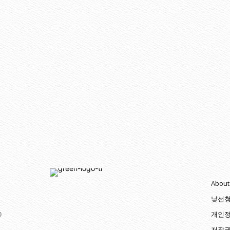
About
낯선
0
개인정
저작권