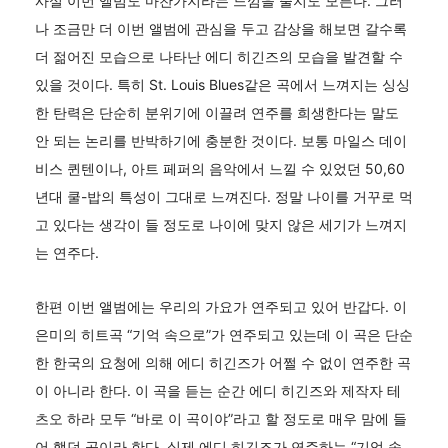
사실 이번 앨범도 마찬가지라는 느낌을 줄지도 모른다. 그러
나 조금만 더 이번 앨범에 관심을 두고 감상을 해보면 갈수록
더 젊어진 모습으로 나타난 에디 히긴즈의 모습을 발견할 수
있을 것이다. 특히 St. Louis Blues같은 곡에서 느껴지는 싱싱
한 탄력은 단순히 분위기에 이끌려 연주를 희생한다는 말도
안 되는 논리를 반박하기에 충분한 것이다. 보통 마일스 데이
비스 퀸텐이나, 아트 페퍼의 음악에서 느낄 수 있었던 50,60
년대 쿨-밥의 특성이 그대로 느껴진다. 정말 나이를 거꾸로 먹
고 있다는 생각이 들 정도로 나이에 맞지 않은 세기가 느껴지
는 연주다.
한편 이번 앨범에는 우리의 가요가 연주되고 있어 반갑다. 이
은미의 히트곡 “기억 속으로”가 연주되고 있는데 이 곡은 단순
한 한국의 요청에 의해 에디 히긴즈가 어쩔 수 없이 연주한 곡
이 아니라 한다. 이 곡을 듣는 순간 에디 히긴즈와 제작자 테
츠오 하라 모두 “바로 이 곡이야”라고 할 정도로 매우 맘에 들
어 했던 곡이라 한다. 실제 에디 히긴즈가 연주하는 “기억 속