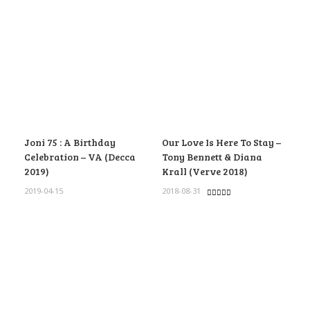
Joni 75 : A Birthday
Our Love Is Here To Stay –
Celebration – VA (Decca
Tony Bennett & Diana
2019)
Krall (Verve 2018)
2019-04-15
2018-08-31