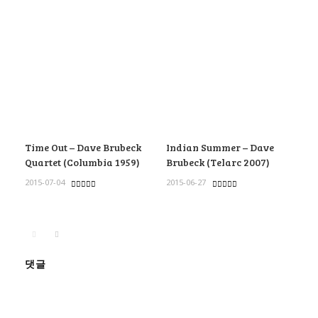
Time Out – Dave Brubeck
Indian Summer – Dave
Quartet (Columbia 1959)
Brubeck (Telarc 2007)
2015-07-04
2015-06-27
댓글