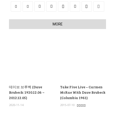
MORE
데이브 브루벡 (Dave
Take Five Live – Carmen
Brubeck: 1920.12.06 ~
McRae With Dave Brubeck
2012.12.05)
(Columbia 1961)
2020-11-14
2015-07-10