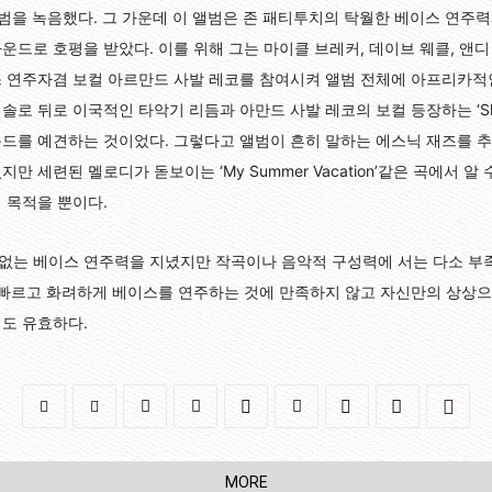
앨범을 녹음했다. 그 가운데 이 앨범은 존 패티투치의 탁월한 베이스 연주
드로 호평을 받았다. 이를 위해 그는 마이클 브레커, 데이브 웨클, 앤디 
 연주자겸 보컬 아르만드 사발 레코를 참여시켜 앨범 전체에 아프리카적인
로 뒤로 이국적인 타악기 리듬과 아만드 사발 레코의 보컬 등장하는 ‘Sho
드를 예견하는 것이었다. 그렇다고 앨범이 흔히 말하는 에스닉 재즈를 추
만 세련된 멜로디가 돋보이는 ‘My Summer Vacation’같은 곡에서 
 목적을 뿐이다.
수 없는 베이스 연주력을 지녔지만 작곡이나 음악적 구성력에 서는 다소 부
 빠르고 화려하게 베이스를 연주하는 것에 만족하지 않고 자신만의 상상으
도 유효하다.
MORE