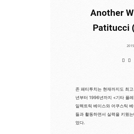
Another W
Patitucci
2015
존 패티투치는 현재까지도 최고의
년부터 1996년까지 <기타 플
일렉트릭 베이스와 어쿠스틱 베이
들과 활동하면서 실력을 키웠는데
었다.