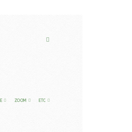
E
ZOOM
ETC