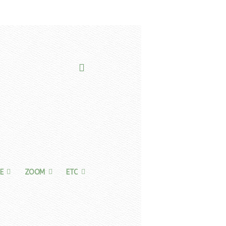
E
ZOOM
ETC