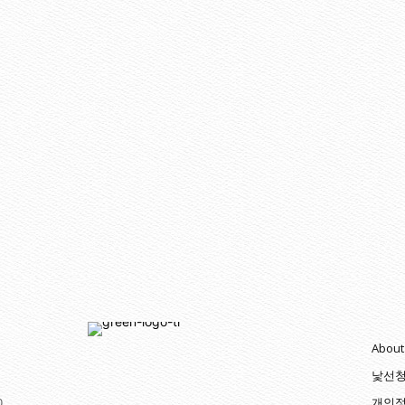
About
낯선
0
개인정