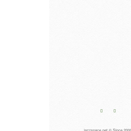
jazzspace.net © Since 200