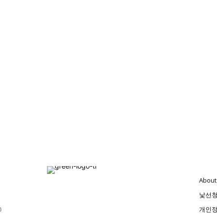
About
낯선
0
개인정