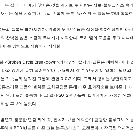
타투 샵에 디디에가 찾아온 것을 계기로 두 사람은 서로-블루그래스 음악
새로운 삶을 시작한다. 그리고 함께 블루그래스 밴드 활동을 하며 행복한
그들의 행복을 배가시킨다. 완벽한 원 같은 둥근 삶이라 할까? 하지만 6살
의 완벽한 삶은 조금씩 무너지기 시작한다. 특히 딸의 죽음을 두고 디디
계에 큰 장벽으로 작용하기 시작한다.
Broken Circle Breakdown>의 대강의 줄거리-결론은 생략한-이
 나와 있기에 감히 적어보았다. 내용에서 알 수 있듯이 이 영화는 남녀의
남은 가족들의 남겨진 고통에 관한 이야기이다. 그래서 영화는 낭만적이고
 고통스러운 그들의 변화를 교차편집을 통해 매우 효과적으로 보여준다. 
 연기 또한 훌륭하다. 그 결과 2012년 가을에 벨기에에서 개봉한 영화는
화상 후보에 올랐다.
열연과 훌륭한 연출 외에 작, 편곡자 뵤른 에릭손이 담당한 블루그래스 음
 연주하며 BCB 밴드를 이끈 그는 블루스래스의 고전들과 자작곡을 적재