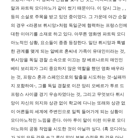
말과 파트릭 모디아노가 같이 썼기 때문이다. 이 당시 그는 , ,
등의 소설로 주목을 받고 있던 중이었다. 그 가운데 야간 순찰
의 경우 <라콩브 뤼시앙>처럼 독일군에 협력하는 프랑스인에
대한 이야기를 소재로 하고 있다. 아무튼 영화엔 파트릭 모디
아노적인 상황, 요소들이 종종 등장한다. 일단 뤼시앙과 특별
한 관계를 맺게 되는 알베르 혼씨네 가족이 유대인이라는 것,
뤼시앙을 독일 경찰 소속으로 이끄는 쟝 베르나르의 애인인
베티 보리외가 그리 중요하지 않은 역할을 했던 영화 배우라
는 것, 프랑스 혼과 스페인으로의 탈출을 시도하는 것-실패까
지 포함하여-, 그를 독일 경찰로 이끈 앙리 오베르가 투르 드
프랑스 사이클 경기 우승자였다는 것, 그리고 무엇보다 뤼시
앙이 자신의 의지와 상관 없이 학교에 다니는 또래와 상관 없
이 어른들의 세계에 주변인으로 일찍 들어가게 되는 상황이
모디아노적인 느낌을 준다. 아마 루이 말이 이런 이유로 모디
아노와의 공동 작업을 시도한 것이 아닐까 싶다. (혹 모디아노
가 거의 모든 것을 쓰고 루이 말이 부분 수정을 한 것은 아닐