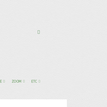
E
ZOOM
ETC