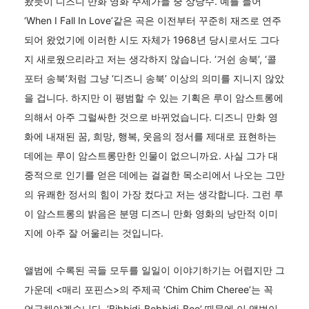
왔듯이 디즈니 만화 영화 주제가들 중 상당수. 예를 들어
‘When I Fall In Love’같은 곡은 이전부터 꾸준히 재즈로 연주
되어 왔었기에 이러한 시도 자체가 1968년 당시로서도 그다
지 새로웠으리라고 저는 생각하지 않습니다. ‘거쉰 송북’, ‘콜
포터 송북’처럼 그냥 ‘디즈니 송북’ 이상의 의미를 지니지 않았
을 겁니다. 하지만 이 평범할 수 있는 기획은 루이 암스트롱에
의해서 아주 그럴싸한 것으로 바뀌었습니다. 디즈니 만화 영
화에 내재된 꿈, 희망, 행복, 웃음의 정서를 제대로 표현하는
데에는 루이 암스트롱만한 인물이 없으니까요. 사실 그가 대
중적으로 인기를 얻은 데에는 걸걸한 목소리에서 나오는 그만
의 유쾌한 정서의 힘이 가장 컸다고 저는 생각합니다. 그런 루
이 암스트롱의 밝음은 분명 디즈니 만화 영화의 낭만적 이미
지에 아주 잘 어울리는 것입니다.
앨범에 수록된 곡들 모두를 일일이 이야기하기는 어렵지만 그
가운데 <매리 포핀스>의 주제곡 ‘Chim Chim Cheree’는 꼭
언급해야겠습니다. ‘Bibbidi-Bobbidi-Boo’ 때문에 이 앨범이