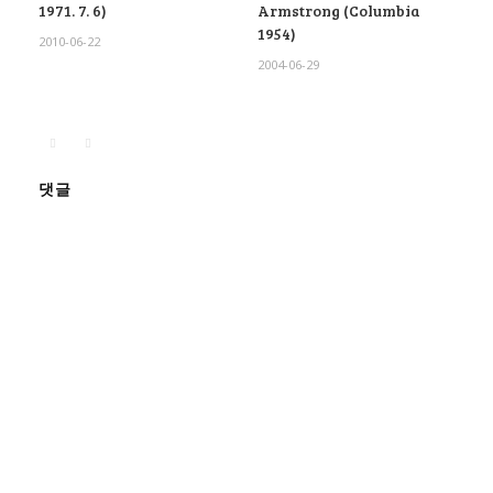
1971. 7. 6)
Armstrong (Columbia
1954)
2010-06-22
2004-06-29
댓글