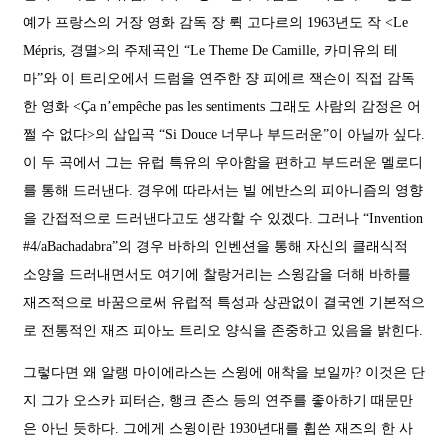
예가 프랑스의 거장 영화 감독 장 뤽 고다르의 1963년도 작 <Le
Mépris, 경멸>의 주제곡인 “Le Theme De Camille, 카미유의 테
마”와 이 트리오에서 드럼을 연주한 쟝 피에르 잭슨이 직접 감독
한 영화 <Ça n’empêche pas les sentiments 그래도 사람의 감정은 어
쩔 수 없다>의 삽입곡 “Si Douce 너무나 부드러운”이 아닐까 싶다.
이 두 곡에서 그는 유럽 특유의 우아함을 편하고 부드러운 멜로디
를 통해 드러낸다. 경우에 따라서는 빌 에반스의 피아니즘의 영향
을 간접적으로 드러낸다고도 생각할 수 있겠다. 그러나 “Invention
#4/aBachadabra”의 경우 바하의 인벤션을 통해 자신의 클래식적
소양을 드러내면서도 여기에 찰랑거리는 스윙감을 더해 바하를
재즈적으로 바꿈으로써 유럽적 특성과 상관없이 결국엔 기본적으
로 전통적인 재즈 피아노 트리오 양식을 존중하고 있음을 밝힌다.
그렇다면 왜 알랭 마이에라스는 스윙에 애착을 보일까? 이것은 단
지 그가 오스카 피터슨, 행크 존스 등의 연주를 좋아하기 때문만
은 아닌 듯하다. 그에게 스윙이란 1930년대를 휩쓴 재즈의 한 사