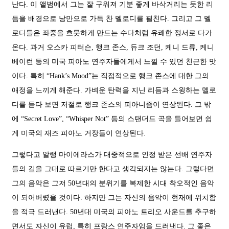
난다. 이 앨범에서 그는 잘 구워져 기분 좋게 바삭거리는 듯한 리
듬을 배경으로 낭만으로 가득 찬 멜로디를 펼친다. 그리고 그 멜
로디들은 좌중을 흐뭇하게 만드는 수다처럼 유쾌한 정서로 다가
온다. 과거 오스카 피터슨, 행크 존스, 듀크 조던, 케니 드류, 케니
베이런 등의 미국 피아노 연주자들에게서 느낄 수 있던 친근한 맛
이다. 특히 “Hank’s Mood”는 직접적으로 행크 존스에 대한 그의
애정을 느끼게 해준다. 가벼운 탄력을 지닌 리듬과 스윙하는 멜로
디를 듣다 보면 저절로 행크 존스의 피아니즘이 연상된다. 그 밖
에 “Secret Love”, “Whisper Not” 등의 스탠더드 곡을 들어보면 쉽
게 미국의 재즈 피아노 거장들이 연상된다.
그렇다고 알랭 마이에라스가 대중적으로 인정 받은 선배 연주자
들의 길을 그대로 따르기만 한다고 생각되지는 않는다. 그렇다면
그의 음악은 그저 50년대의 분위기를 복제한 시대 착오적인 음악
이 되어버렸을 것이다. 하지만 그는 자신의 음악이 현재에 위치함
을 적극 드러낸다. 50년대 미국의 피아노 트리오 사운드를 추구하
면서도 자신이 유럽, 특히 프랑스 연주자임을 드러낸다. 그 좋은