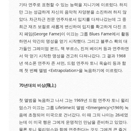
기타 연주로 표현할 수 있는 능력을 지니기에 이르렀다. 하지
만 그는 성급하게 자신의 음악적 자양분을 소진하려 하지 않
았다. 차근차근 전문 연주자로서 입지를 다져나갔는데 그 중
최근 재즈 보컬로 새롭게 변신하여 입지를 확고하게 다진 조
지 페임(George Fame)이 이끄는 그룹 Blues Fame에서 활동
하면서 약간의 명성을 얻기 시작했다. 그리고 블루스 롹의 대
가들인 그레이엄 본드, 잭 부르스, 진저 베이커 등과 연주하면
서 막 얻기 시작한 명성을 견고히 다져나갔다. 그 결과 1968
년 색소폰 연주자 존 셔먼, 드럼 연주자 토니 옥슬리 등과 함
께 첫 번째 앨범 <Extrapolation>을 녹음하기에 이르렀다.
70
년대의 비상(飛上)
첫 앨범을 녹음하고 나서 그는 1969년 드럼 연주자 토니 윌리
엄스가 이끄는 그룹 Lifetime의 앨범 <Emergency>(1969) 녹
음에 초청되어 미국으로 건너갔다. 이 때 그의 나이는 26세였
는데 이 미국 행은 그에게 운명적인 만남을 준비하고 있었다.
물론 토니 윌리엄스와 함께 연주한다는 것도 그에겐 큰 즐거