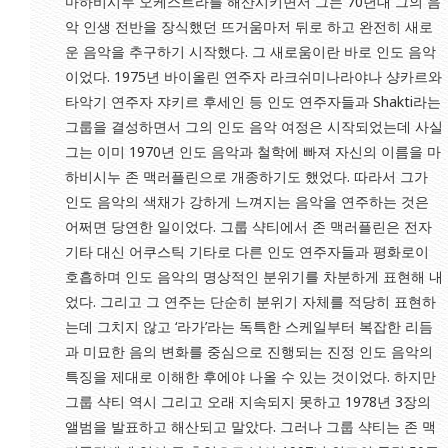
마하비시누 오케스트라를 해산시키면서 그는 70년대 그의 음
악 인생 전반을 장식했던 뜨거움마저 뒤로 하고 완전히 새로
운 음악을 추구하기 시작했다. 그 새로움이란 바로 인도 음악
이었다. 1975년 바이올린 연주자 라크쉬미나라야나 샹카르와
타악기 연주자 쟈키르 후세인 등 인도 연주자들과 Shakti라는
그룹을 결성하면서 그의 인도 음악 여정은 시작되었는데 사실
그는 이미 1970년 인도 음악과 철학에 빠져 자신의 이름을 마
하비시누 존 맥러플린으로 개종하기도 했었다. 따라서 그가
인도 음악의 색채가 강하게 느껴지는 음악을 연주하는 것은
어쩌면 당연한 일이었다. 그룹 샥티에서 존 맥러플린은 전자
기타 대신 어쿠스틱 기타로 다른 인도 연주자들과 평화로이
호흡하며 인도 음악의 명상적인 분위기를 차분하게 표현해 내
었다. 그리고 그 연주는 단순히 분위기 자체를 적당히 표현하
는데 그치지 않고 ‘라가’라는 독특한 스케일부터 복잡한 리듬
과 미묘한 음의 변화를 중심으로 진행되는 진정 인도 음악의
특징을 제대로 이해한 후에야 나올 수 있는 것이었다. 하지만
그룹 샥티 역시 그리고 오래 지속되지 못하고 1978년 3장의
앨범을 발표하고 해산되고 말았다. 그러나 그룹 샥티는 존 맥