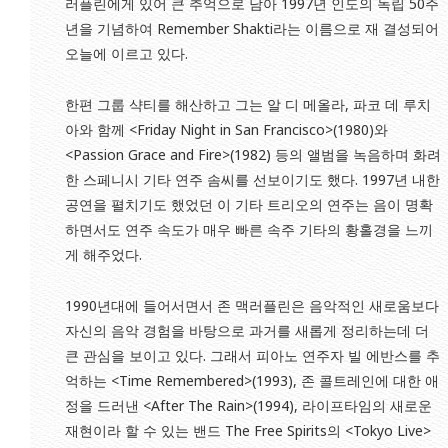
러플린에게 있어 큰 추억으로 남아 1997년 인도의 독립 50주
년을 기념하여 Remember Shakti라는 이름으로 재 결성되어
오늘에 이르고 있다.
한편 그룹 샥티를 해산하고 그는 알 디 메올라, 파코 데 루치
아와 함께 <Friday Night in San Francisco>(1980)와
<Passion Grace and Fire>(1982) 등의 앨범을 녹음하며 화려
한 스페니시 기타 연주 솜씨를 선보이기도 했다. 1997년 내한
공연을 펼치기도 했었던 이 기타 트리오의 연주는 음이 명확
하면서도 연주 속도가 매우 빠른 속주 기타의 황홀경을 느끼
게 해주었다.
1990년대에 들어서면서 존 맥러플린은 음악적인 새로움보다
자신의 음악 경험을 바탕으로 과거를 새롭게 정리하는데 더
큰 관심을 보이고 있다. 그래서 피아노 연주자 빌 에반스를 추
억하는 <Time Remembered>(1993), 존 콜트레인에 대한 애
정을 드러낸 <After The Rain>(1994), 라이프타임의 새로운
재현이라 할 수 있는 밴드 The Free Spirits의 <Tokyo Live>