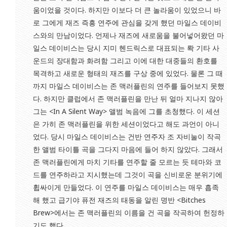
움이었을 것이다. 하지만 이보다 더 큰 놀라움이 있었으니 바
로 그에게 재즈 즉흥 연주에 관심을 갖게 했던 마일스 데이비
스와의 만남이었다. 언제나 재즈에 새로움을 불어넣어왔던 마
일스 데이비스는 당시 지미 헨드릭스로 대표되는 롹 기타 사
운드의 장대함과 화려함 그리고 이에 대한 대중들의 환호를
목격하고 새로운 형태의 재즈를 구상 중에 있었다. 물론 그 때
까지 마일스 데이비스는 존 맥러플린의 연주를 들어보지 못했
다. 하지만 클럽에서 존 맥러플린을 만난 뒤 얼마 지나지 않아
그는 <In A Silent Way> 앨범 녹음에 그를 초청했다. 이 세션
은 가히 존 맥러플린을 위한 세션이었다고 해도 과언이 아니
었다. 당시 마일스 데이비스는 건반 연주자 조 자비눌이 작곡
한 앨범 타이틀 곡을 그다지 마음에 들어 하지 않았다. 그래서
존 맥러플린에게 마치 기타를 연주할 줄 모르는 듯 테마와 코
드를 연주하라고 지시했는데 그것이 곡을 신비로운 분위기에
휩싸이게 만들었다. 이 연주를 마일스 데이비스는 매우 흡족
해 했고 급기야 퓨전 재즈의 태동을 알린 명반 <Bitches
Brew>에서는 존 맥러플린의 이름을 건 곡을 작곡하여 헌정하
기도 했다.