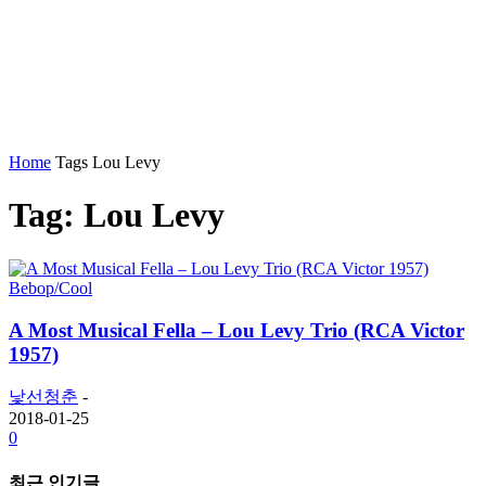
Home
Tags
Lou Levy
Tag: Lou Levy
Bebop/Cool
A Most Musical Fella – Lou Levy Trio (RCA Victor
1957)
낯선청춘
-
2018-01-25
0
최근 인기글