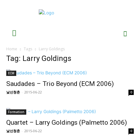
Home
Tags
Larry Goldings
Tag: Larry Goldings
ECM
Saudades – Trio Beyond (ECM 2006)
낯선청춘
-
2015-06-22
0
Formation
Quartet – Larry Goldings (Palmetto 2006)
낯선청춘
-
2015-06-22
0