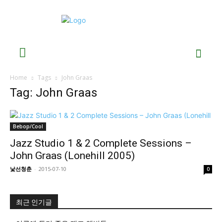
Home
Tags
John Graas
Tag: John Graas
Bebop/Cool
Jazz Studio 1 & 2 Complete Sessions –
John Graas (Lonehill 2005)
낯선청춘
-
2015-07-10
0
최근 인기글