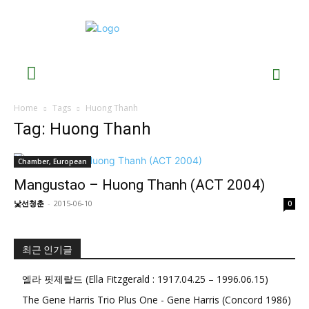
Home
Tags
Huong Thanh
Tag: Huong Thanh
Chamber, European
Mangustao – Huong Thanh (ACT 2004)
낯선청춘
-
2015-06-10
0
최근 인기글
엘라 핏제랄드 (Ella Fitzgerald : 1917.04.25 – 1996.06.15)
The Gene Harris Trio Plus One - Gene Harris (Concord 1986)