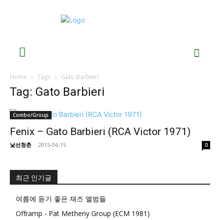
Home
Tags
Gato Barbieri
Tag: Gato Barbieri
Combo/Group
Fenix – Gato Barbieri (RCA Victor 1971)
낯선청춘
-
2015-06-15
0
최근 인기글
여름에 듣기 좋은 재즈 앨범들
Offramp - Pat Metheny Group (ECM 1981)