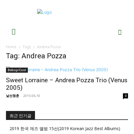
Home
Tags
Andrea Pozza
Tag: Andrea Pozza
Bebop/Cool
Sweet Lorraine – Andrea Pozza Trio (Venus
2005)
낯선청춘
-
2015-06-10
0
최근 인기글
2019 한국 재즈 앨범 15선(2019 Korean Jazz Best Albums)