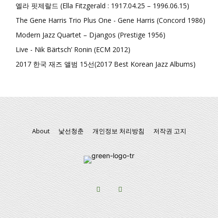
엘라 핏제랄드 (Ella Fitzgerald : 1917.04.25 – 1996.06.15)
The Gene Harris Trio Plus One - Gene Harris (Concord 1986)
Modern Jazz Quartet – Djangos (Prestige 1956)
Live - Nik Bärtsch’ Ronin (ECM 2012)
2017 한국 재즈 앨범 15선(2017 Best Korean Jazz Albums)
About
낯선청춘
개인정보 처리방침
저작권 고지